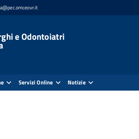
ia@pec.omceovr.it
rghi e Odontoiatri
a
ne
Servizi Online
Notizie