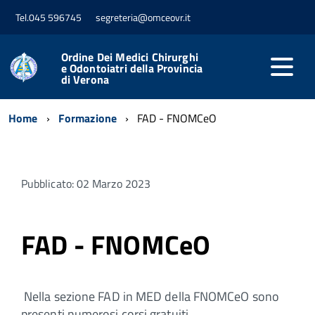
Tel.045 596745
segreteria@omceovr.it
Ordine Dei Medici Chirurghi
e Odontoiatri della Provincia
di Verona
Home
Formazione
FAD - FNOMCeO
Pubblicato: 02 Marzo 2023
FAD - FNOMCeO
Nella sezione FAD in MED della FNOMCeO sono
presenti numerosi corsi gratuiti.