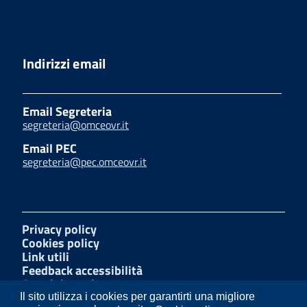
Indirizzi email
Email Segreteria
segreteria@omceovr.it
Email PEC
segreteria@pec.omceovr.it
Privacy policy
Cookies policy
Link utili
Feedback accessibilità
Amministrazione trasparente
W3C Css
Il sito utilizza i cookies per garantirti una migliore