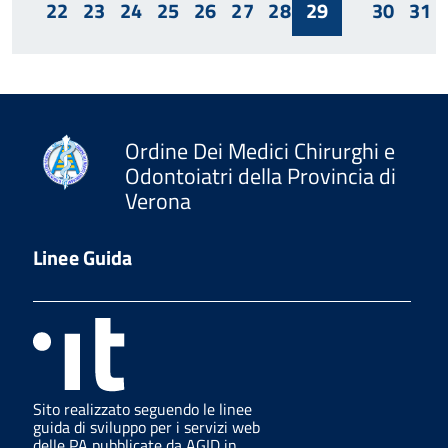
22
23
24
25
26
27
28
29
30
31
Ordine Dei Medici Chirurghi e
Odontoiatri della Provincia di
Verona
Linee Guida
Sito realizzato seguendo le linee
guida di sviluppo per i servizi web
delle PA pubblicate da AGID in