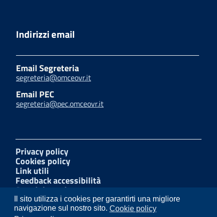
Indirizzi email
Email Segreteria
segreteria@omceovr.it
Email PEC
segreteria@pec.omceovr.it
Privacy policy
Cookies policy
Link utili
Feedback accessibilità
Amministrazione trasparente
W3C Css
Il sito utilizza i cookies per garantirti una migliore
Mappa del sito
navigazione sul nostro sito.
Cookie policy