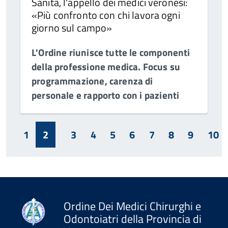
Sanità, l'appello dei medici veronesi:
«Più confronto con chi lavora ogni
giorno sul campo»
L'Ordine riunisce tutte le componenti
della professione medica. Focus su
programmazione, carenza di
personale e rapporto con i pazienti
1
2
3
4
5
6
7
8
9
10
Ordine Dei Medici Chirurghi e
Odontoiatri della Provincia di