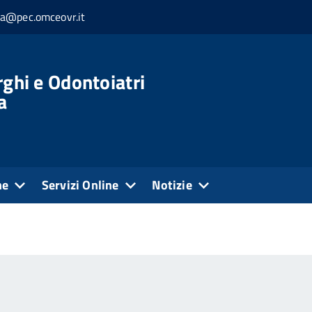
ia@pec.omceovr.it
rghi e Odontoiatri
a
ne
Servizi Online
Notizie