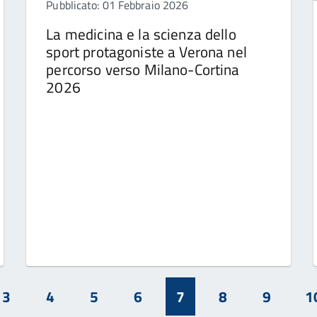
Pubblicato: 01 Febbraio 2026
La medicina e la scienza dello
sport protagoniste a Verona nel
percorso verso Milano-Cortina
2026
3
4
5
6
7
8
9
1